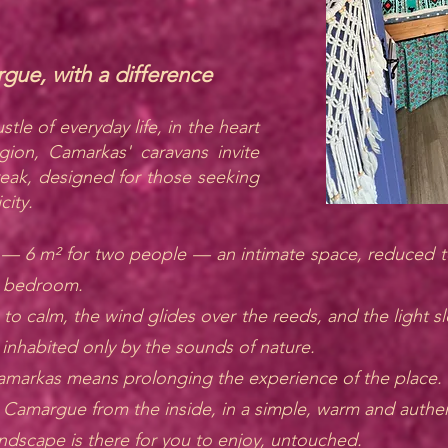
gue, with a difference
tle of everyday life, in the heart
ion, Camarkas' caravans invite
reak, designed for those seeking
city.
l — 6 m² for two people — an intimate space, reduced t
a bedroom.
 to calm, the wind glides over the reeds, and the light s
nhabited only by the sounds of nature.
Camarkas means prolonging the experience of the place.
 Camargue from the inside, in a simple, warm and authe
dscape is there for you to enjoy, untouched.