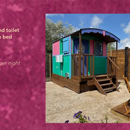
d toilet
m bed
per night