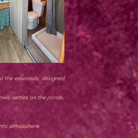
o the essentials, designed
lowly settles on the ponds.
ntic atmosphere.