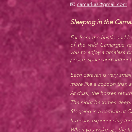
📧
camarkas@gmail.com
Sleeping in the Camar
Far from the hustle and bus
of the wild Camargue reg
you to enjoy a timeless b
peace, space and authenti
Each caravan is very smal
more like a cocoon than 
At dusk, the horses return
The night becomes deep, i
Sleeping in a caravan at 
It means experiencing the
When you wake up, the lan