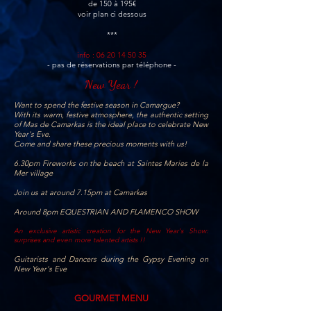
de 150 à 195€
voir plan ci dessous
***
info :
06 20 14 50 35
- pas de réservations par téléphone -
New Year !
Want to spend the festive season in Camargue?
With its warm, festive atmosphere, the authentic setting
of Mas de Camarkas is the ideal place to celebrate New
Year's Eve.
Come and share these precious moments with us!
6.30pm Fireworks on the beach at Saintes Maries de la
Mer village
Join us at around 7.15pm at Camarkas
Around 8pm EQUESTRIAN AND FLAMENCO SHOW
An exclusive artistic creation for the New Year's Show:
surprises and even more talented artists !!
Guitarists and Dancers during the Gypsy Evening on
New Year's Eve
GOURMET MENU