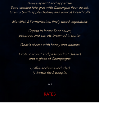
House aperitif and appetiser
Semi-cooked foie gras with Camargue fleur de sel,
Granny Smith apple chutney and apricot bread rolls
Monkfish à l'armoricaine, finely diced vegetables
Capon in forest floor sauce,
potatoes and carrots browned in butter
Goat's cheese with honey and walnuts
Exotic coconut and passion fruit dessert
and a glass of Champagne
Coffee and wine included
(1 bottle for 2 people)
***
RATES
from €150 to €195
see map below
***
info :
06 20 14 50 35
- no telephone bookings -