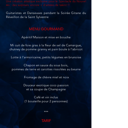
Une création artistique exclusive pour le Spectacle du Nouvel
An : des surprises, encore + d'artistes de talent !!
Guitaristes et Danseuses pendant la Soirée Gitane
du
Réveillon de la Saint Sylvestre
MENU GOURMAND
Apéritif M
aison et mise en bouche
Mi cuit de foie gras à la fleur de sel de Camargue,
chutney de pomme granny et pain boule à l'abricot
Lotte à l'armoricaine, petits légumes en brunoise
Chapon en sauce du sous bois,
pommes de terre et carottes rissolées au beurre
Fromage de chèvre miel et noix
Douceur exotique coco passion
et sa coupe de Champagne
Café et vin inclus
(1 bouteille pour 2 personnes)
***
TARIF